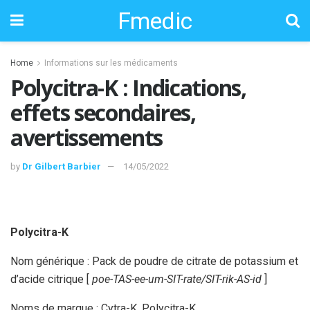
Fmedic
Home
Informations sur les médicaments
Polycitra-K : Indications,
effets secondaires,
avertissements
by
Dr Gilbert Barbier
14/05/2022
Polycitra-K
Nom générique : Pack de poudre de citrate de potassium et
d’acide citrique [
poe-TAS-ee-um-SIT-rate/SIT-rik-AS-id
]
Noms de marque : Cytra-K, Polycitra-K