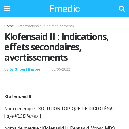
Fmedic
Home
Informations sur les médicaments
Klofensaid II : Indications,
effets secondaires,
avertissements
by
Dr Gilbert Barbier
05/05/2022
Klofensaïd II
Nom générique : SOLUTION TOPIQUE DE DICLOFÉNAC
[
dye-KLOE-fen-ak
]
Noms de marque : Klofensaid II, Pennsaid, Vopac MDS,