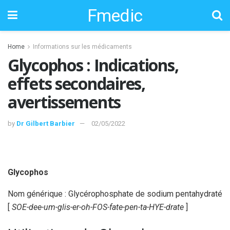
Fmedic
Home
Informations sur les médicaments
Glycophos : Indications,
effets secondaires,
avertissements
by
Dr Gilbert Barbier
02/05/2022
Glycophos
Nom générique : Glycérophosphate de sodium pentahydraté
[
SOE-dee-um-glis-er-oh-FOS-fate-pen-ta-HYE-drate
]