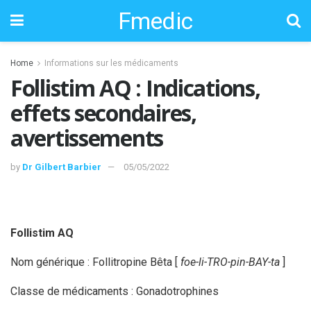
Fmedic
Home
Informations sur les médicaments
Follistim AQ : Indications,
effets secondaires,
avertissements
by
Dr Gilbert Barbier
05/05/2022
Follistim AQ
Nom générique : Follitropine Bêta [
foe-li-TRO-pin-BAY-ta
]
Classe de médicaments : Gonadotrophines