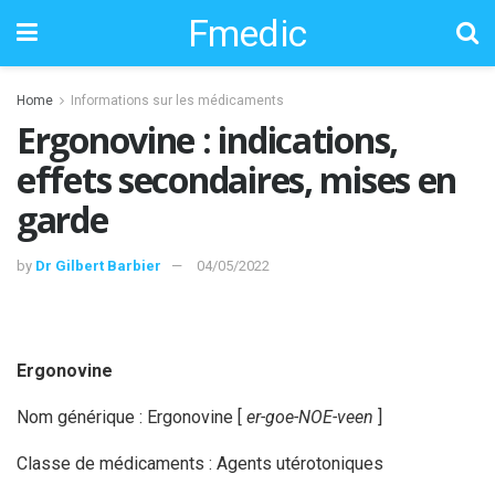
Fmedic
Home
Informations sur les médicaments
Ergonovine : indications,
effets secondaires, mises en
garde
by
Dr Gilbert Barbier
04/05/2022
Ergonovine
Nom générique : Ergonovine [
er-goe-NOE-veen
]
Classe de médicaments : Agents utérotoniques