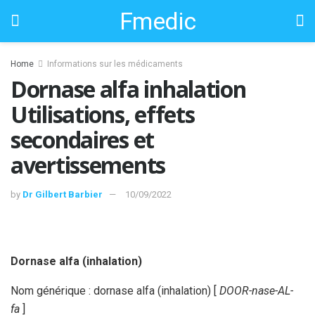
Fmedic
Home
Informations sur les médicaments
Dornase alfa inhalation
Utilisations, effets
secondaires et
avertissements
by
Dr Gilbert Barbier
10/09/2022
Dornase alfa (inhalation)
Nom générique : dornase alfa (inhalation) [
DOOR-nase-AL-
fa
]