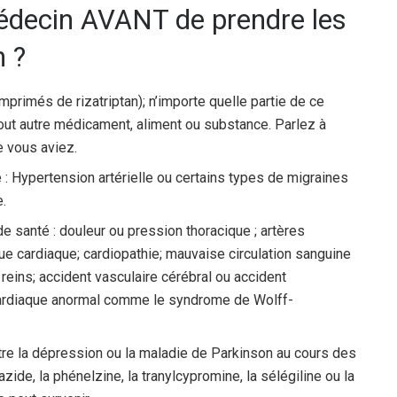
médecin AVANT de prendre les
n ?
primés de rizatriptan); n’importe quelle partie de ce
out autre médicament, aliment ou substance. Parlez à
e vous aviez.
: Hypertension artérielle ou certains types de migraines
e.
e santé : douleur ou pression thoracique ; artères
ue cardiaque; cardiopathie; mauvaise circulation sanguine
 reins; accident vasculaire cérébral ou accident
 cardiaque anormal comme le syndrome de Wolff-
re la dépression ou la maladie de Parkinson au cours des
zide, la phénelzine, la tranylcypromine, la sélégiline ou la