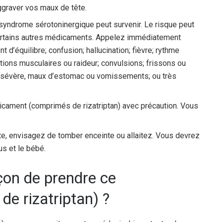
ggraver vos maux de tête.
syndrome sérotoninergique peut survenir. Le risque peut
certains autres médicaments. Appelez immédiatement
 d’équilibre; confusion; hallucination; fièvre; rythme
ctions musculaires ou raideur; convulsions; frissons ou
e sévère, maux d’estomac ou vomissements; ou très
dicament (comprimés de rizatriptan) avec précaution. Vous
e, envisagez de tomber enceinte ou allaitez. Vous devrez
us et le bébé.
açon de prendre ce
e rizatriptan) ?