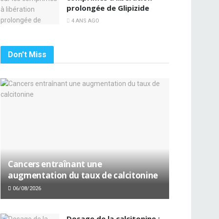
prolongée de Glipizide
4 ANS AGO
Don't Miss
Cancers entraînant une
augmentation du taux de calcitonine
06/08/2026
Dosage de la calcitonine :