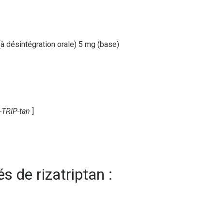
a-TRIP-tan
]
s de rizatriptan :