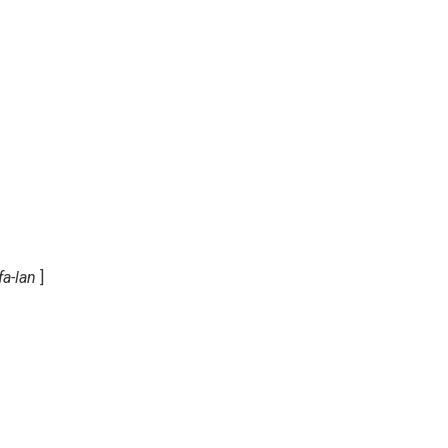
a-lan
]