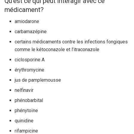
Qu’est ce qui peut interagir avec ce
médicament?
amiodarone
carbamazépine
certains médicaments contre les infections fongiques
comme le kétoconazole et l’itraconazole
ciclosporine A
érythromycine
jus de pamplemousse
nelfinavir
phénobarbital
phénytoïne
quinidine
rifampicine