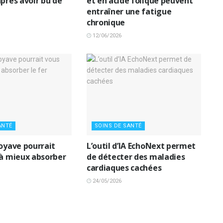
près avoir bu de
et en acide folique peuvent
entraîner une fatigue
chronique
12/06/2026
ANTÉ
SOINS DE SANTÉ
goyave pourrait
L’outil d’IA EchoNext permet
 à mieux absorber
de détecter des maladies
cardiaques cachées
24/05/2026