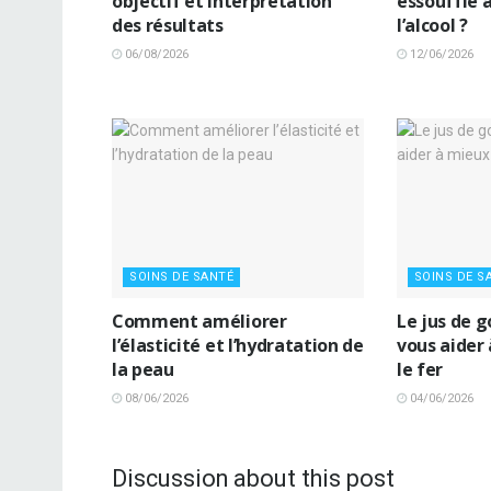
objectif et interprétation
essoufflé a
des résultats
l’alcool ?
06/08/2026
12/06/2026
SOINS DE SANTÉ
SOINS DE S
Comment améliorer
Le jus de 
l’élasticité et l’hydratation de
vous aider
la peau
le fer
08/06/2026
04/06/2026
Discussion about this post