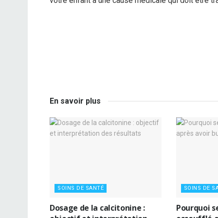
votre enfant a une cause médicale qui doit être tra
En savoir plus
SOINS DE SANTÉ
SOINS DE S
Dosage de la calcitonine :
Pourquoi s