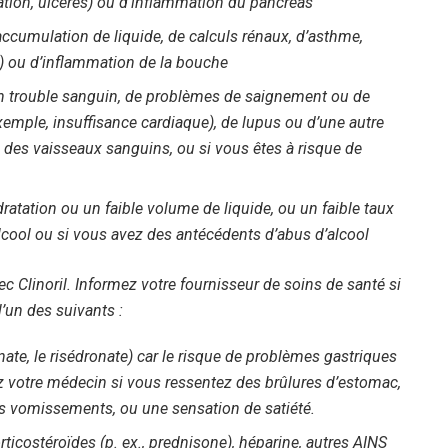
ation, ulcères) ou d’inflammation du pancréas
accumulation de liquide, de calculs rénaux, d’asthme,
) ou d’inflammation de la bouche
d’un trouble sanguin, de problèmes de saignement ou de
emple, insuffisance cardiaque), de lupus ou d’une autre
 des vaisseaux sanguins, ou si vous êtes à risque de
atation ou un faible volume de liquide, ou un faible taux
lcool ou si vous avez des antécédents d’abus d’alcool
inoril. Informez votre fournisseur de soins de santé si
’un des suivants :
ate, le risédronate) car le risque de problèmes gastriques
z votre médecin si vous ressentez des brûlures d’estomac,
s vomissements, ou une sensation de satiété.
orticostéroïdes (p. ex., prednisone), héparine, autres AINS