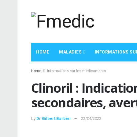
HOME
MALADIES
INFORMATIONS SU
Home
Informations sur les médicaments
Clinoril : Indicatio
secondaires, ave
by
Dr Gilbert Barbier
22/04/2022