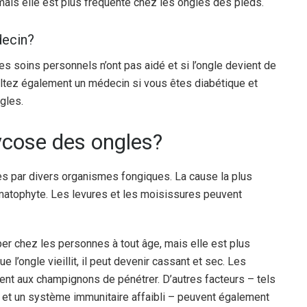
ais elle est plus fréquente chez les ongles des pieds.
decin?
s soins personnels n’ont pas aidé et si l’ongle devient de
ultez également un médecin si vous êtes diabétique et
gles.
ycose des ongles?
s par divers organismes fongiques. La cause la plus
atophyte. Les levures et les moisissures peuvent
er chez les personnes à tout âge, mais elle est plus
’ongle vieillit, il peut devenir cassant et sec. Les
ent aux champignons de pénétrer. D’autres facteurs – tels
s et un système immunitaire affaibli – peuvent également