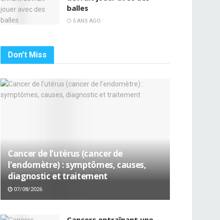
balles
5 ANS AGO
Don't Miss
Cancer de l’utérus (cancer de
l’endomètre) : symptômes, causes,
diagnostic et traitement
07/08/2026
Cancers entraînant une