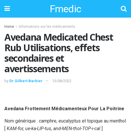
Fmedic
Home
Informations sur les médicaments
Avedana Medicated Chest
Rub Utilisations, effets
secondaires et
avertissements
by
Dr Gilbert Barbier
13/08/2022
Avedana Frottement Médicamenteux Pour La Poitrine
Nom générique : camphre, eucalyptus et topique au menthol
[
KAM-for, ue-ka-LIP-tus, and-MEN-thol-TOP-i-cal
]