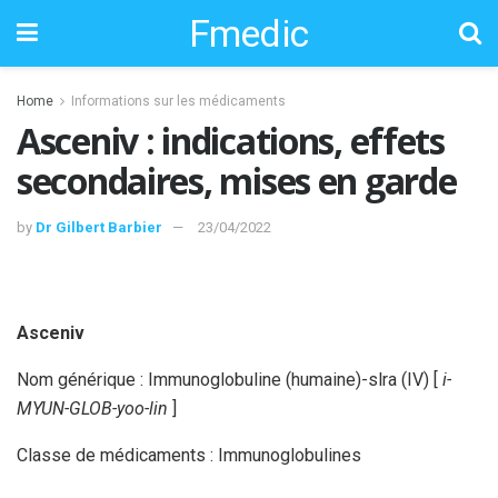
Fmedic
Home
Informations sur les médicaments
Asceniv : indications, effets
secondaires, mises en garde
by
Dr Gilbert Barbier
23/04/2022
Asceniv
Nom générique : Immunoglobuline (humaine)-slra (IV) [
i-
MYUN-GLOB-yoo-lin
]
Classe de médicaments : Immunoglobulines