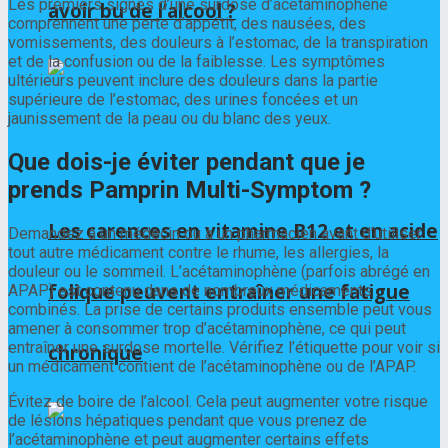
Les premiers signes d’une surdose d’acétaminophène
avoir bu de l’alcool ?
comprennent une perte d’appétit, des nausées, des
vomissements, des douleurs à l’estomac, de la transpiration
et de la confusion ou de la faiblesse. Les symptômes
ultérieurs peuvent inclure des douleurs dans la partie
supérieure de l’estomac, des urines foncées et un
jaunissement de la peau ou du blanc des yeux.
Que dois-je éviter pendant que je
prends Pamprin Multi-Symptom ?
Les carences en vitamine B12 et en acide
Demandez à un médecin ou à un pharmacien avant d’utiliser
tout autre médicament contre le rhume, les allergies, la
douleur ou le sommeil. L’acétaminophène (parfois abrégé en
folique peuvent entraîner une fatigue
APAP) est contenu dans de nombreux médicaments
combinés. La prise de certains produits ensemble peut vous
amener à consommer trop d’acétaminophène, ce qui peut
entraîner une surdose mortelle. Vérifiez l’étiquette pour voir si
chronique
un médicament contient de l’acétaminophène ou de l’APAP.
Évitez de boire de l’alcool. Cela peut augmenter votre risque
de lésions hépatiques pendant que vous prenez de
l’acétaminophène et peut augmenter certains effets