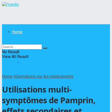
Home
Fmedic
Maladies
No Result
View All Result
All
Home
Informations sur les médicaments
Autres maladies
Utilisations multi-
Cancer
symptômes de Pamprin,
effets secondaires et
Maladies de la peau