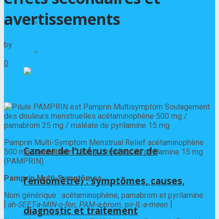
avertissements
Maladies digestives
by
Dr Gilbert Barbier
Maladies infectieuses et parasitaires
09/08/2022
0
Pamprin Multi-Symptom Menstrual Relief acétaminophène
Cancer de l’utérus (cancer de
500 mg / pamabrom 25 mg / maléate de pyrilamine 15 mg
(PAMPRIN)
Pamprin Multi-Symptômes
l’endomètre) : symptômes, causes,
Nom générique : acétaminophène, pamabrom et pyrilamine
[
ah-SEET-a-MIN-o-fen, PAM-a-brom, pir-IL-a-meen
]
diagnostic et traitement