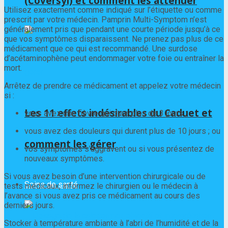
(Coversyl) et comment les atténuer
Utilisez exactement comme indiqué sur l’étiquette ou comme
prescrit par votre médecin. Pamprin Multi-Symptom n’est
généralement pris que pendant une courte période jusqu’à ce
que vos symptômes disparaissent. Ne prenez pas plus de ce
médicament que ce qui est recommandé. Une surdose
d’acétaminophène peut endommager votre foie ou entraîner la
mort.
Arrêtez de prendre ce médicament et appelez votre médecin
si :
Les 11 effets indésirables du Caduet et
vous avez une fièvre qui dure plus de 3 jours ;
vous avez des douleurs qui durent plus de 10 jours ; ou
comment les gérer
vos symptômes s’aggravent ou si vous présentez de
nouveaux symptômes.
Si vous avez besoin d’une intervention chirurgicale ou de
Soins de santé
tests médicaux, informez le chirurgien ou le médecin à
l’avance si vous avez pris ce médicament au cours des
derniers jours.
Stocker à température ambiante à l’abri de l’humidité et de la