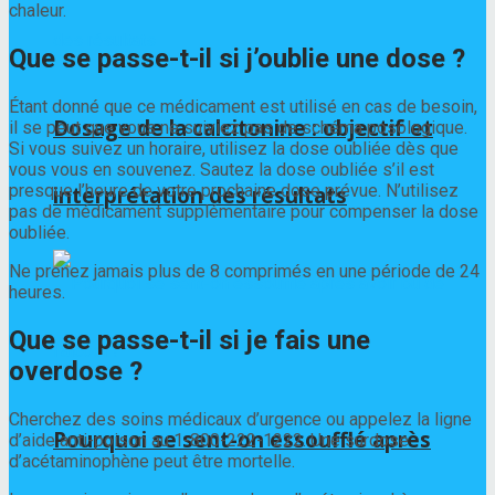
chaleur.
Que se passe-t-il si j’oublie une dose ?
Étant donné que ce médicament est utilisé en cas de besoin,
Dosage de la calcitonine : objectif et
il se peut que vous ne suiviez pas de schéma posologique.
Si vous suivez un horaire, utilisez la dose oubliée dès que
vous vous en souvenez. Sautez la dose oubliée s’il est
presque l’heure de votre prochaine dose prévue. N’utilisez
interprétation des résultats
pas de médicament supplémentaire pour compenser la dose
oubliée.
Ne prenez jamais plus de 8 comprimés en une période de 24
heures.
Que se passe-t-il si je fais une
overdose ?
Cherchez des soins médicaux d’urgence ou appelez la ligne
Pourquoi se sent-on essoufflé après
d’aide anti-poison au 1-800-222-1222. Une surdose
d’acétaminophène peut être mortelle.