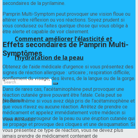
secondaires de la pyrilamine.
Pamprin Multi-Symptom peut provoquer une vision floue ou
altérer votre réflexion ou vos réactions. Soyez prudent si
vous conduisez ou faites quelque chose qui vous oblige à
être alerte et capable de voir clairement.
Comment améliorer l’élasticité et
Effets secondaires de Pamprin Multi-
Symptômes
l’hydratation de la peau
Obtenez de l’aide médicale d’urgence si vous présentez des
signes de réaction allergique : urticaire ; respiration difficile;
gonflement du visage, des lèvres, de la langue ou de la gorge.
Dans de rares cas, l’acétaminophène peut provoquer une
réaction cutanée grave pouvant être fatale. Cela peut se
No Result
produire même si vous avez déjà pris de l’acétaminophène et
que vous n’avez eu aucune réaction. Arrêtez de prendre ce
médicament et appelez immédiatement votre médecin si
vous avez une rougeur de la peau ou une éruption cutanée qui
View All Result
se propage et provoque des cloques et une desquamation. Si
vous présentez ce type de réaction, vous ne devez plus
jamais prendre de médicament contenant de