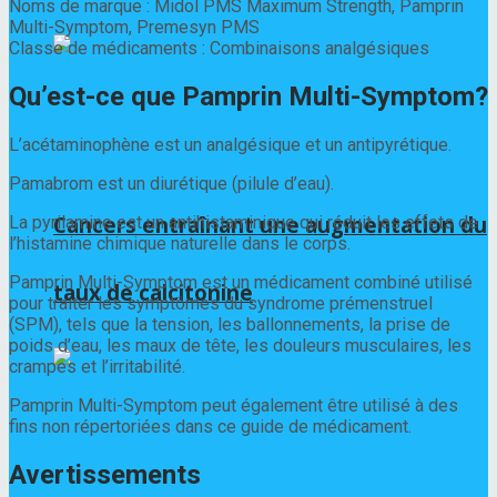
Noms de marque : Midol PMS Maximum Strength, Pamprin
Multi-Symptom, Premesyn PMS
Classe de médicaments : Combinaisons analgésiques
Qu’est-ce que Pamprin Multi-Symptom?
L’acétaminophène est un analgésique et un antipyrétique.
Pamabrom est un diurétique (pilule d’eau).
Cancers entraînant une augmentation du
La pyrilamine est un antihistaminique qui réduit les effets de
l’histamine chimique naturelle dans le corps.
Pamprin Multi-Symptom est un médicament combiné utilisé
taux de calcitonine
pour traiter les symptômes du syndrome prémenstruel
(SPM), tels que la tension, les ballonnements, la prise de
poids d’eau, les maux de tête, les douleurs musculaires, les
crampes et l’irritabilité.
Pamprin Multi-Symptom peut également être utilisé à des
fins non répertoriées dans ce guide de médicament.
Avertissements