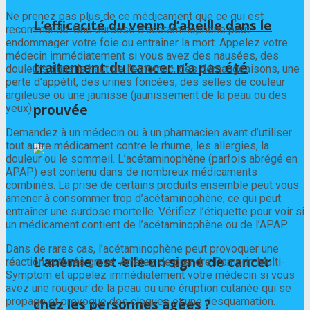
Ne prenez pas plus de ce médicament que ce qui est
L’efficacité du venin d’abeille dans le
recommandé. Une surdose d’acétaminophène peut
endommager votre foie ou entraîner la mort. Appelez votre
médecin immédiatement si vous avez des nausées, des
traitement du cancer n’a pas été
douleurs dans le haut de l’estomac, des démangeaisons, une
perte d’appétit, des urines foncées, des selles de couleur
argileuse ou une jaunisse (jaunissement de la peau ou des
prouvée
yeux).
Demandez à un médecin ou à un pharmacien avant d’utiliser
tout autre médicament contre le rhume, les allergies, la
douleur ou le sommeil. L’acétaminophène (parfois abrégé en
APAP) est contenu dans de nombreux médicaments
combinés. La prise de certains produits ensemble peut vous
amener à consommer trop d’acétaminophène, ce qui peut
entraîner une surdose mortelle. Vérifiez l’étiquette pour voir si
un médicament contient de l’acétaminophène ou de l’APAP.
Dans de rares cas, l’acétaminophène peut provoquer une
L’anémie est-elle un signe de cancer
réaction cutanée grave. Arrêtez de prendre Pamprin Multi-
Symptom et appelez immédiatement votre médecin si vous
avez une rougeur de la peau ou une éruption cutanée qui se
propage et provoque des cloques et une desquamation.
chez les personnes âgées ?