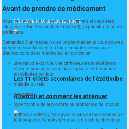
Avant de prendre ce médicament
Informations sur les médicaments
Vous ne devez pas utiliser ce médicament si vous êtes
allergique à l’acétaminophène (Tylenol), au pamabrom ou à la
pyrilamine.
Demandez à un médecin ou à un pharmacien si vous pouvez
prendre ce médicament en toute sécurité si vous avez
d’autres conditions médicales, en particulier :
une maladie du foie, une cirrhose, des antécédents
d’alcoolisme ou si vous buvez plus de 3 boissons
alcoolisées par jour ;
Les 11 effets secondaires de l’ézétimibe
maladie du rein;
glaucome;
(Ezetrol) et comment les atténuer
hypertrophie de la prostate ou problèmes de miction;
asthme ou MPOC, toux avec mucus ou toux causée par
le tabagisme, l’emphysème ou la bronchite chronique ;