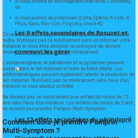
si vous prenez un anticoagulant (warfarine, Coumadin);
ou
si vous prenez du potassium (Cytra, Epiklor, K-Lyte, K-
Phos, Kaon, Klor-Con, Polycitra, Urocit-K).
Les 9 effets secondaires de Rosuzet et
On ne sait pas si Pamprin Multi-Symptom nuira à un bébé à
naître. N’utilisez pas ce médicament sans en informer votre
médecin si vous êtes enceinte ou prévoyez de devenir
comment les gérer
enceinte pendant l’utilisation du médicament.
L’acétaminophène, le pamabrom et la pyrilamine peuvent
passer dans le lait maternel et nuire au bébé allaité. Les
antihistaminiques peuvent également ralentir la production de
lait maternel. N’utilisez pas ce médicament sans l’avis d’un
médecin si vous allaitez un bébé.
Ne donnez pas ce médicament à un enfant de moins de 12
ans sans l’avis d’un médecin. Les enfants de moins de 3 ans
ne doivent pas prendre Pamprin Multi-Symptom.
Les 12 effets secondaires du périndopril
Comment dois-je prendre Pamprin
Multi-Symptom ?