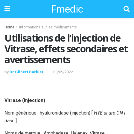
Fmedic
Home
Informations sur les médicaments
Utilisations de l’injection de
Vitrase, effets secondaires et
avertissements
by
Dr Gilbert Barbier
09/09/2022
Vitrase (injection)
Nom générique : hyaluronidase (injection) [
HYE-al-ure-ON-i-
dase
]
Noms de marque : Amphadase, Hylenex, Vitrase