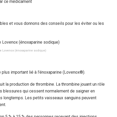
par ce médicament
bles et vous donnons des conseils pour les éviter ou les
e Lovenox (énoxaparine sodique)
e plus important lié à l’énoxaparine (Lovenox®).
duit la production de thrombine. La thrombine jouant un rôle
 les blessures qui cessent normalement de saigner en
us longtemps. Les petits vaisseaux sanguins peuvent
ent.
on 5 % à 15 % des personnes recevant des injections