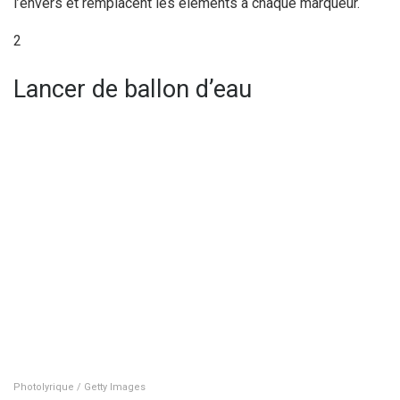
l’envers et remplacent les éléments à chaque marqueur.
2
Lancer de ballon d’eau
Photolyrique / Getty Images