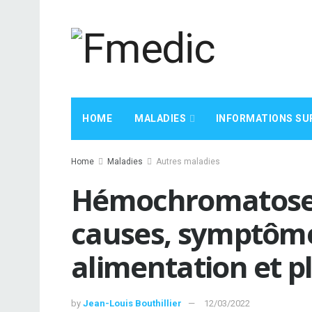
HOME
MALADIES
INFORMATIONS SU
Home
Maladies
Autres maladies
Hémochromatose (
causes, symptôme
alimentation et p
by
Jean-Louis Bouthillier
12/03/2022