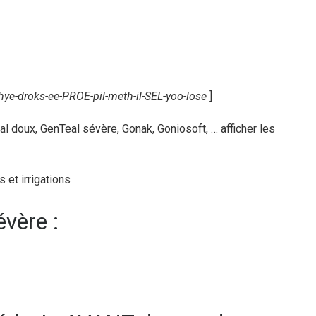
hye-droks-ee-PROE-pil-meth-il-SEL-yoo-lose
]
 doux, GenTeal sévère, Gonak, Goniosoft, … afficher les
 et irrigations
évère :