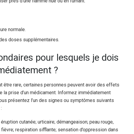
iser près d’une flamme nue ou en fumant.
eure normale.
des doses supplémentaires.
ondaires pour lesquels je dois
médiatement ?
tre rare, certaines personnes peuvent avoir des effets
 de la prise d’un médicament. Informez immédiatement
vous présentez l’un des signes ou symptômes suivants
:
éruption cutanée; urticaire; démangeaison; peau rouge,
fièvre; respiration sifflante; sensation d’oppression dans