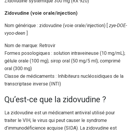
Zidovudine systémique 300 mg (RX 920)
Zidovudine (voie orale/injection)
Nom générique : zidovudine (voie orale/injection) [
zye-DOE-
vyoo-deen
]
Nom de marque: Retrovir
Formes posologiques : solution intraveineuse (10 mg/mL);
gélule orale (100 mg); sirop oral (50 mg/5 ml); comprimé
oral (300 mg)
Classe de médicaments : Inhibiteurs nucléosidiques de la
transcriptase inverse (INTI)
Qu’est-ce que la zidovudine ?
La zidovudine est un médicament antiviral utilisé pour
traiter le VIH, le virus qui peut causer le syndrome
d’immunodéficience acquise (SIDA). La zidovudine est