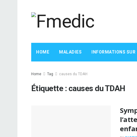
HOME
MALADIES
INFORMATIONS SUR
Home
Tag
causes du TDAH
Étiquette :
causes du TDAH
Symp
l’att
enfa