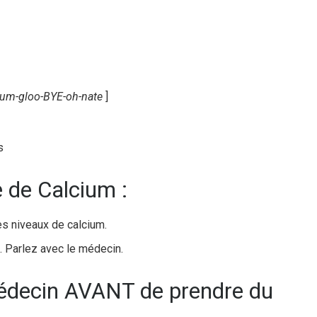
-um-gloo-BYE-oh-nate
]
s
e de Calcium :
bles niveaux de calcium.
s. Parlez avec le médecin.
médecin AVANT de prendre du