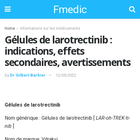
Fmedic
Home
Informations sur les médicaments
Gélules de larotrectinib :
indications, effets
secondaires, avertissements
by
Dr Gilbert Barbier
12/05/2022
Gélules de larotrectinib
Nom générique : Gélules de larotrectinib [
LAR-oh-TREK-ti-
nib
]
Nom de marque: Vitrakvi