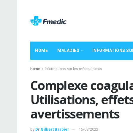
HOME
MALADIES
INFORMATIONS SU
Home
Informations sur les médicaments
Complexe coagulan
Utilisations, effe
avertissements
by
Dr Gilbert Barbier
15/08/2022