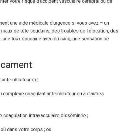
ter votre risque d’accident vasculaire cérébral ou de
nt une aide médicale d’urgence si vous avez – un
maux de tête soudains, des troubles de l’élocution, des
es, une toux soudaine avec du sang, une sensation de
dicament
nti-inhibiteur si :
u complexe coagulant anti-inhibiteur ou à d’autres
 coagulation intravasculaire disséminée ;
 où dans votre corps ; ou