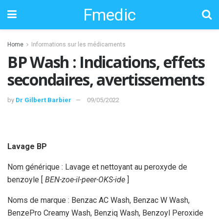
Fmedic
Home
Informations sur les médicaments
BP Wash : Indications, effets
secondaires, avertissements
by
Dr Gilbert Barbier
09/05/2022
Lavage BP
Nom générique : Lavage et nettoyant au peroxyde de
benzoyle [
BEN-zoe-il-peer-OKS-ide
]
Noms de marque : Benzac AC Wash, Benzac W Wash,
BenzePro Creamy Wash, Benziq Wash, Benzoyl Peroxide