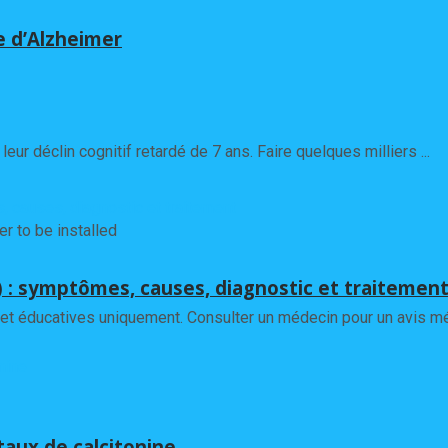
ie d’Alzheimer
ur déclin cognitif retardé de 7 ans. Faire quelques milliers ...
 to be installed
) : symptômes, causes, diagnostic et traitemen
et éducatives uniquement. Consulter un médecin pour un avis méd
aux de calcitonine