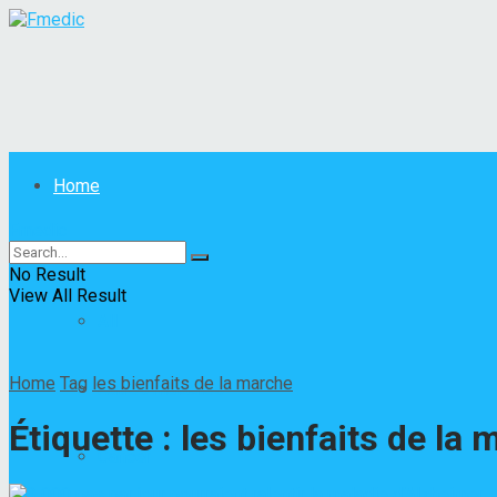
Home
Fmedic
Maladies
No Result
View All Result
All
Home
Tag
les bienfaits de la marche
Autres maladies
Étiquette :
les bienfaits de la
Cancer