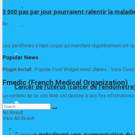
Maladies de la peau
3 000 pas par jour pourraient ralentir la malad
by
Jean-Louis Bouthillier
Maladies digestives
26/11/2025
0
Maladies infectieuses et parasitaires
Les personnes à haut risque qui marchent régulièrement ont vu le
Popular News
Plugin Install
: Popular Post Widget need JNews - View Counter
Fmedic (French Medical Organization)
Cancer de l’utérus (cancer de l’endomètre
Le contenu de ce site Web est destiné à des fins informatives 
No Result
View All Result
Home
Cancers entraînant une augmentation du t
Maladies