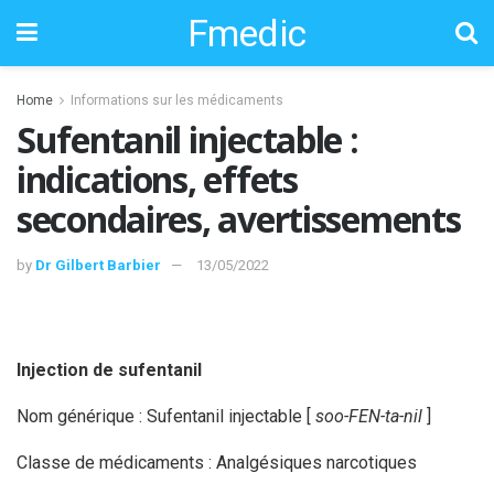
Fmedic
Home
Informations sur les médicaments
Sufentanil injectable :
indications, effets
secondaires, avertissements
by
Dr Gilbert Barbier
13/05/2022
Injection de sufentanil
Nom générique : Sufentanil injectable [
soo-FEN-ta-nil
]
Classe de médicaments : Analgésiques narcotiques