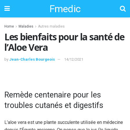
Fmedic
Home
Maladies
Autres maladies
Les bienfaits pour la santé de
l’Aloe Vera
by
Jean-Charles Bourgeois
14/12/2021
Remède centenaire pour les
troubles cutanés et digestifs
L’aloe vera est une plante succulente utilisée en médecine
depuis l’Égypte ancienne. On pense que le jus (le liquide