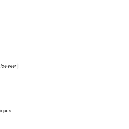
loe-veer
]
tiques.