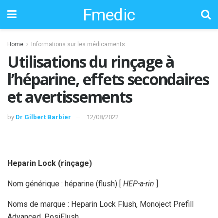
Fmedic
Home
Informations sur les médicaments
Utilisations du rinçage à
l’héparine, effets secondaires
et avertissements
by
Dr Gilbert Barbier
12/08/2022
Heparin Lock (rinçage)
Nom générique : héparine (flush) [
HEP-a-rin
]
Noms de marque : Heparin Lock Flush, Monoject Prefill
Advanced, PosiFlush