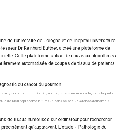
e de l'université de Cologne et de l'hôpital universitaire
rofesseur Dr Reinhard Büttner, a créé une plateforme de
ficielle. Cette plateforme utilise de nouveaux algorithmes
ntièrement automatisée de coupes de tissus de patients
 tissu typiquement colorée (à gauche), puis crée une carte, dans laquelle
uleurs (le bleu représente la tumeur, dans ce cas un adénocarcinome du
ons de tissus numérisés sur ordinateur pour rechercher
 précisément qu’auparavant. L’étude « Pathologie du