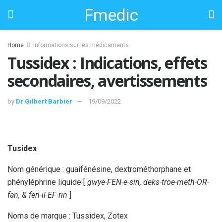
Fmedic
Home
Informations sur les médicaments
Tussidex : Indications, effets
secondaires, avertissements
by
Dr Gilbert Barbier
19/09/2022
Tusidex
Nom générique : guaifénésine, dextrométhorphane et
phényléphrine liquide [
gwye-FEN-e-sin, deks-troe-meth-OR-
fan, & fen-il-EF-rin
]
Noms de marque : Tussidex, Zotex