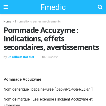
Fmedic
Home
Informations sur les médicaments
Pommade Accuzyme :
Indications, effets
secondaires, avertissements
by
Dr Gilbert Barbier
04/05/2022
Pommade Accuzyme
Nom générique : papaïne/urée [
pap-ANE/you-REE-ah
]
Nom de marque : Les exemples incluent Accuzyme et
Ethesyme