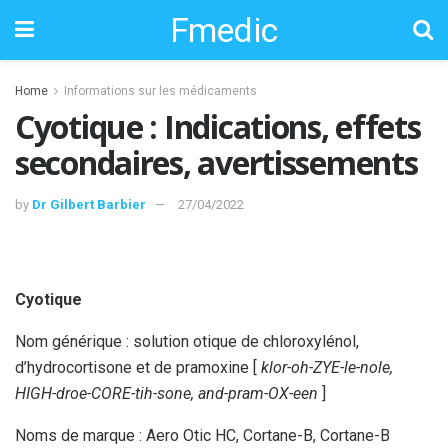
Fmedic
Home
Informations sur les médicaments
Cyotique : Indications, effets
secondaires, avertissements
by
Dr Gilbert Barbier
27/04/2022
Cyotique
Nom générique : solution otique de chloroxylénol,
d’hydrocortisone et de pramoxine [
klor-oh-ZYE-le-nole,
HIGH-droe-CORE-tih-sone, and-pram-OX-een
]
Noms de marque : Aero Otic HC, Cortane-B, Cortane-B