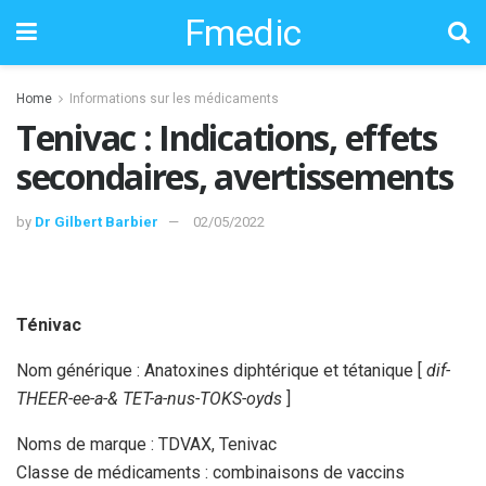
Fmedic
Home
Informations sur les médicaments
Tenivac : Indications, effets
secondaires, avertissements
by
Dr Gilbert Barbier
02/05/2022
Ténivac
Nom générique : Anatoxines diphtérique et tétanique [
dif-
THEER-ee-a-& TET-a-nus-TOKS-oyds
]
Noms de marque : TDVAX, Tenivac
Classe de médicaments : combinaisons de vaccins